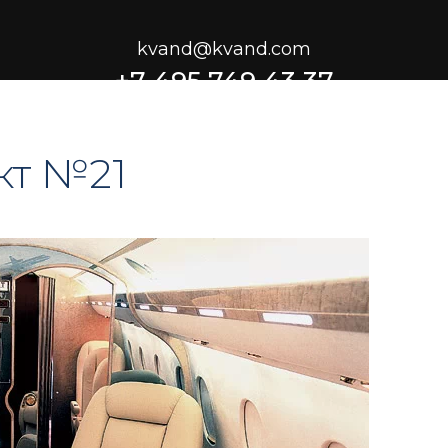
kvand@kvand.com
+7 495 749 43 37
кт №21